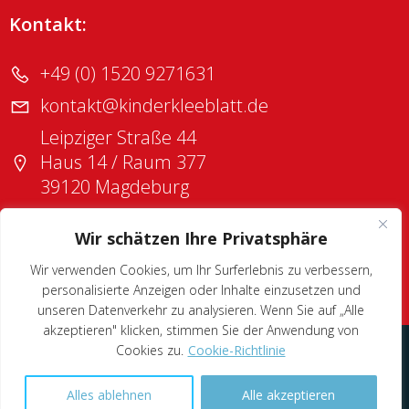
Kontakt:
+49 (0) 1520 9271631
kontakt@kinderkleeblatt.de
Leipziger Straße 44
Haus 14 / Raum 377
39120 Magdeburg
Wir schätzen Ihre Privatsphäre
KONTAKT
DATENSCHUTZ
IMPRESSUM
Wir verwenden Cookies, um Ihr Surferlebnis zu verbessern,
personalisierte Anzeigen oder Inhalte einzusetzen und
unseren Datenverkehr zu analysieren. Wenn Sie auf „Alle
akzeptieren" klicken, stimmen Sie der Anwendung von
Cookies zu.
Cookie-Richtlinie
© 2006 - 2026 Kinderkleeblatt. Magical design by
The
Unicorn - creative solutions
Alles ablehnen
Alle akzeptieren