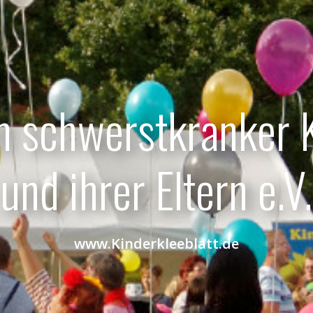
n schwerstkranker 
und ihrer Eltern e.V.
www.Kinderkleeblatt.de