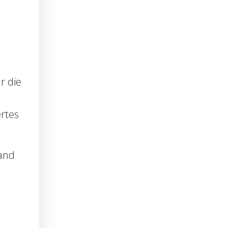
r die
ertes
tand