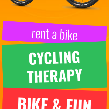
rent a bike
CYCLING
THERAPY
BIKE & FUN