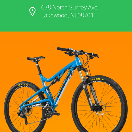
678 North Surrey Ave.
Lakewood, NJ 08701